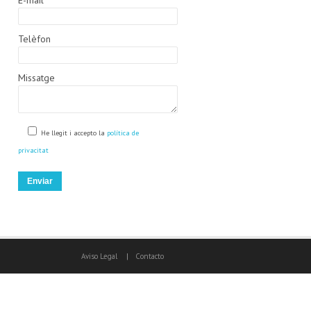
E-mail
Telèfon
Missatge
He llegit i accepto la
política de
privacitat
Aviso Legal
|
Contacto