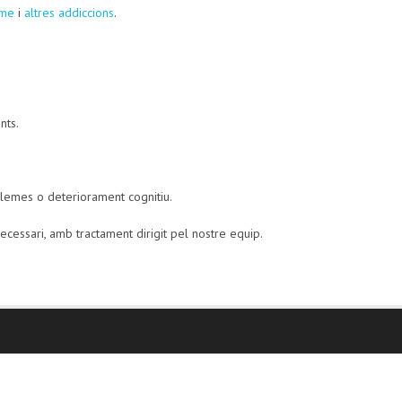
sme
i
altres addiccions
.
nts.
lemes o deteriorament cognitiu.
 necessari, amb tractament dirigit pel nostre equip.