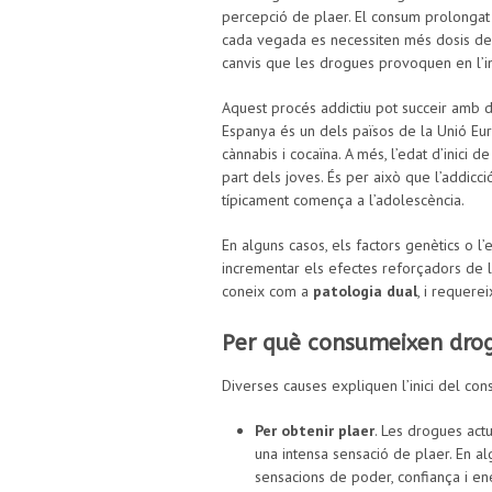
percepció de plaer. El consum prolongat 
cada vegada es necessiten més dosis de l
canvis que les drogues provoquen en l’i
Aquest procés addictiu pot succeir amb 
Espanya és un dels països de la Unió E
cànnabis i cocaïna. A més, l’edat d’inici
part dels joves. És per això que l’addic
típicament comença a l’adolescència.
En alguns casos, els factors genètics o l’
incrementar els efectes reforçadors de l
coneix com a
patologia dual
, i requere
Per què consumeixen dro
Diverses causes expliquen l’inici del co
Per obtenir plaer
. Les drogues act
una intensa sensació de plaer. En a
sensacions de poder, confiança i ene