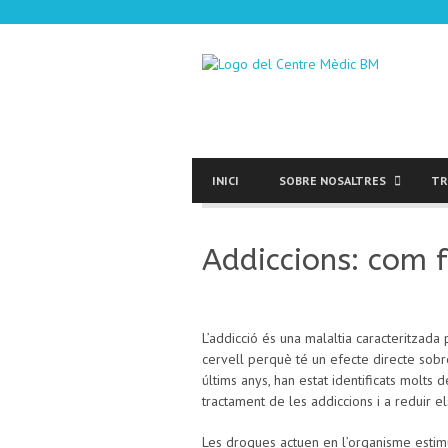
INICI
SOBRE NOSALTRES
TR
Addiccions: com 
L’addicció és una malaltia caracteritzada
cervell perquè té un efecte directe sobre
últims anys, han estat identificats molts 
tractament de les addiccions i a reduir els
Les drogues actuen en l’organisme estimu