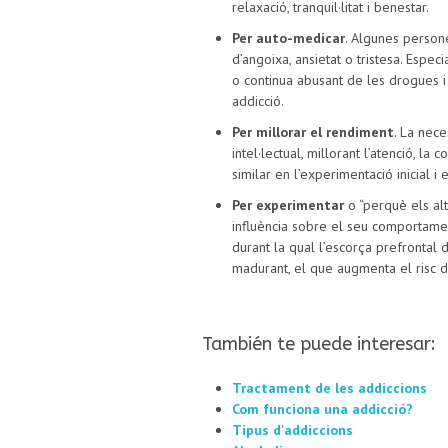
relaxació, tranquil·litat i benestar.
Per auto-medicar
. Algunes person
d’angoixa, ansietat o tristesa. Espe
o continua abusant de les drogues i
addicció.
Per millorar el rendiment
. La nec
intel·lectual, millorant l’atenció, 
similar en l’experimentació inicial i
Per experimentar
o “perquè els alt
influència sobre el seu comportamen
durant la qual l’escorça prefrontal 
madurant, el que augmenta el risc 
También te puede interesar:
Tractament de les addiccions
Com funciona una addicció?
Tipus d'addiccions