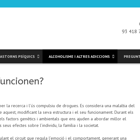
93 418 
ASTORNS PSÍQUICS
ALCOHOLISME I ALTRES ADICCIONS
PREGUNT
funcionen?
 per la recerca i l’ús compulsiu de drogues. Es considera una malaltia del
 aquest, modificant la seva estructura i el seu funcionament. Durant els
dels factors genètics i ambientals que ens ajuden a abordar millor el
 seus efectes sobre l’individu, la família i la societat.
lant el circuit que regula l’emoció i el comportament, generant una