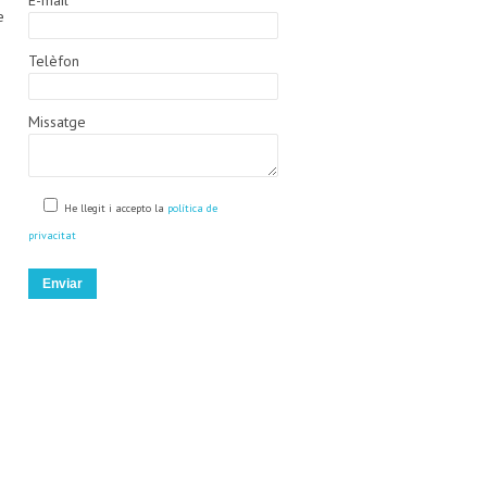
E-mail
e
Telèfon
Missatge
He llegit i accepto la
política de
privacitat
n