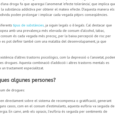
d’una droga fa que aparegui l’anomenat ‘efecte tolerància’, que implica qu
a substància addictiva per obtenir el mateix efecte. D’aquesta manera els
ndividu poden prolongar i implicar cada vegada pitjors conseqüències.
diferents
tipus de substàncies
, ja siguin legals o il·legals. Cal destacar que
uropea amb una prevalença més elevada de consum d’alcohol, tabac,
 de consum és cada vegada més precoç, per la baixa percepció de risc per
ció es pot definir també com una malaltia del desenvolupament, ja que
existència d’altres trastorns psicològics, com la depressió o l’ansietat, pode
es drogues. Aquesta combinació d’addicció i altres trastorns mentals es
ix un tractament especialitzat.
gues algunes persones?
nsum de drogues:
uen directament sobre el sistema de recompensa o gratificació, generant
lguns casos, com en el consum d’estimulants, aquesta eufòria va seguida de
rgia. En canvi, amb els opiacis, l’eufòria és seguida per sentiments de