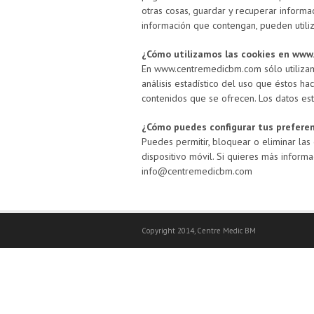
otras cosas, guardar y recuperar inform
información que contengan, pueden utiliz
¿Cómo utilizamos las cookies en ww
En www.centremedicbm.com sólo utilizamos
análisis estadístico del uso que éstos ha
contenidos que se ofrecen. Los datos esta
¿Cómo puedes configurar tus prefere
Puedes permitir, bloquear o eliminar la
dispositivo móvil. Si quieres más inform
info@centremedicbm.com
Copyright 2014, Centre Medic BM